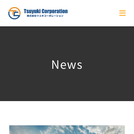
Skip
to
Togg
content
Navi
HOME
会社概要
News
事業紹介
事業実績
最新情報
お問合せ