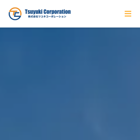
Skip
to
Togg
content
Navi
HOME
会社概要
事業紹介
事業実績
最新情報
お問合せ